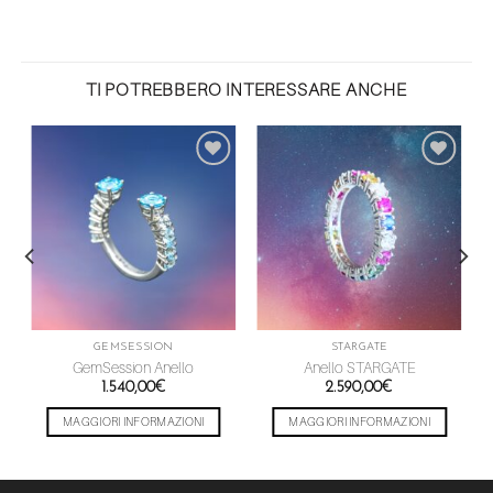
TI POTREBBERO INTERESSARE ANCHE
Aggiungi
Aggiungi
alla lista
alla lista
dei
dei
desideri
desideri
GEMSESSION
STARGATE
GemSession Anello
Anello STARGATE
1.540,00
€
2.590,00
€
MAGGIORI INFORMAZIONI
MAGGIORI INFORMAZIONI