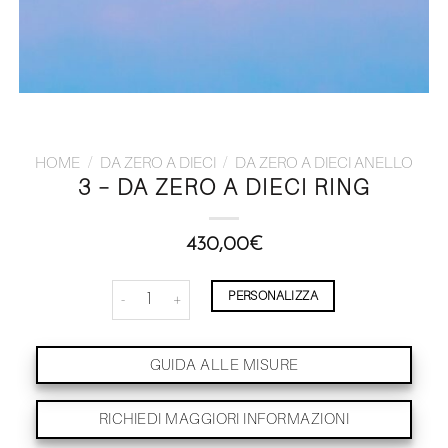
HOME
/
DA ZERO A DIECI
/
DA ZERO A DIECI ANELLO
3 – DA ZERO A DIECI RING
430,00
€
3 - Da Zero A Dieci Ring quantità
PERSONALIZZA
GUIDA ALLE MISURE
RICHIEDI MAGGIORI INFORMAZIONI