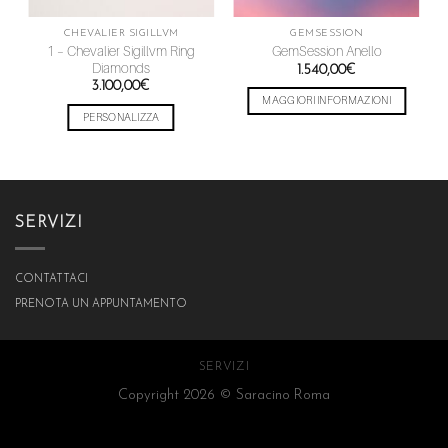
CHEVALIER SIGILLVM
GEMSESSION
1 – Chevalier Sigillvm Ring
GemSession Anello
Diamonds
1.540,00
€
3.100,00
€
MAGGIORI INFORMAZIONI
PERSONALIZZA
SERVIZI
CONTATTACI
PRENOTA UN APPUNTAMENTO
SERVIZI
Copyright 2026 ©
Saracino Roma