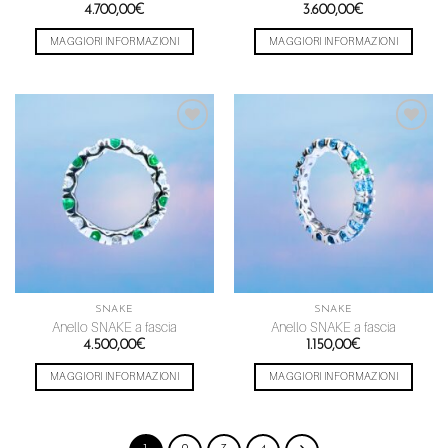
4.700,00
€
3.600,00
€
MAGGIORI INFORMAZIONI
MAGGIORI INFORMAZIONI
Aggiungi
Aggiungi
alla lista
alla lista
dei
dei
desideri
desideri
SNAKE
SNAKE
Anello SNAKE a fascia
Anello SNAKE a fascia
4.500,00
€
1.150,00
€
MAGGIORI INFORMAZIONI
MAGGIORI INFORMAZIONI