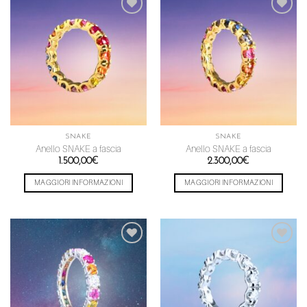
Aggiungi
Aggiungi
alla lista
alla lista
dei
dei
desideri
desideri
SNAKE
SNAKE
Anello SNAKE a fascia
Anello SNAKE a fascia
1.500,00
€
2.300,00
€
MAGGIORI INFORMAZIONI
MAGGIORI INFORMAZIONI
Aggiungi
Aggiungi
alla lista
alla lista
dei
dei
desideri
desideri