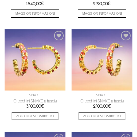
1.540,00
€
2.190,00
€
MAGGIORI INFORMAZIONI
MAGGIORI INFORMAZIONI
Aggiungi
Aggiungi
alla lista
alla lista
dei
dei
desideri
desideri
SNAKE
SNAKE
Orecchini SNAKE a fascia
Orecchini SNAKE a fascia
3.100,00
€
2.100,00
€
AGGIUNGI AL CARRELLO
AGGIUNGI AL CARRELLO