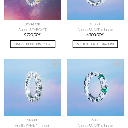
STARGATE
SNAKE
Anello STARGATE
Anello SNAKE a fascia
2.790,00
€
6.300,00
€
MAGGIORI INFORMAZIONI
MAGGIORI INFORMAZIONI
Aggiungi
Aggiungi
alla lista
alla lista
dei
dei
desideri
desideri
SNAKE
SNAKE
Anello SNAKE a fascia
Anello SNAKE a fascia