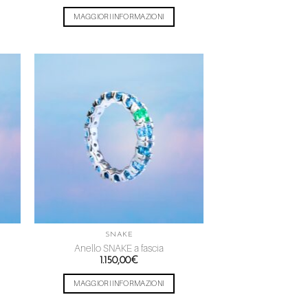
MAGGIORI INFORMAZIONI
ngi
Aggiungi
ista
alla lista
dei
eri
desideri
SNAKE
Anello SNAKE a fascia
1.150,00
€
MAGGIORI INFORMAZIONI