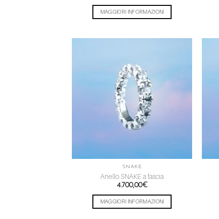
MAGGIORI INFORMAZIONI
Aggiungi
alla lista
dei
desideri
SNAKE
Anello SNAKE a fascia
4.700,00
€
MAGGIORI INFORMAZIONI