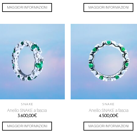
MAGGIORI INFORMAZIONI
MAGGIORI INFORMAZIONI
Aggiungi
Aggiu
alla lista
alla l
dei
dei
desideri
desid
SNAKE
SNAKE
Anello SNAKE a fascia
Anello SNAKE a fascia
3.600,00
€
4.500,00
€
MAGGIORI INFORMAZIONI
MAGGIORI INFORMAZIONI