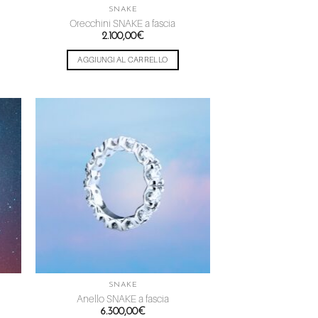
SNAKE
Orecchini SNAKE a fascia
2.100,00
€
AGGIUNGI AL CARRELLO
ngi
Aggiungi
ista
alla lista
dei
eri
desideri
SNAKE
Anello SNAKE a fascia
6.300,00
€