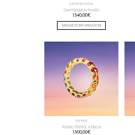
GEMSESSION
GemSession Anello
1.540,00
€
MAGGIORI INFORMAZIONI
Aggiungi
alla lista
dei
desideri
SNAKE
Anello SNAKE a fascia
1.500,00
€