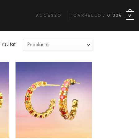
ACCESSO
CARRELLO /
0,00
€
0
risultati
ngi
Aggiungi
ista
alla lista
dei
eri
desideri