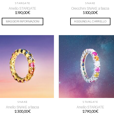
STARGATE
SNAKE
Anello STARGATE
Orecchini SNAKE a fascia
2.190,00
€
3.100,00
€
MAGGIORI INFORMAZIONI
AGGIUNGI AL CARRELLO
Aggiungi
Aggiu
alla lista
alla l
dei
dei
desideri
desid
SNAKE
STARGATE
Anello SNAKE a fascia
Anello STARGATE
2.300,00
€
2.790,00
€