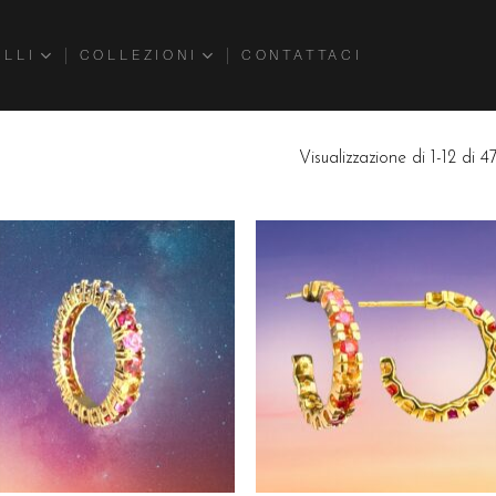
ELLI
COLLEZIONI
CONTATTACI
Visualizzazione di 1-12 di 47 
Aggiungi
Aggiu
alla lista
alla l
dei
dei
desideri
desid