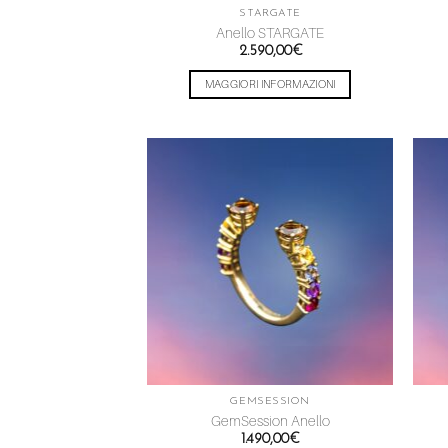
STARGATE
Anello STARGATE
2.590,00
€
MAGGIORI INFORMAZIONI
Aggiungi
alla lista
dei
desideri
GEMSESSION
GemSession Anello
1.490,00
€