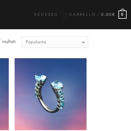
ACCESSO
CARRELLO /
0,00
€
0
risultati
ngi
Aggiungi
ista
alla lista
dei
eri
desideri