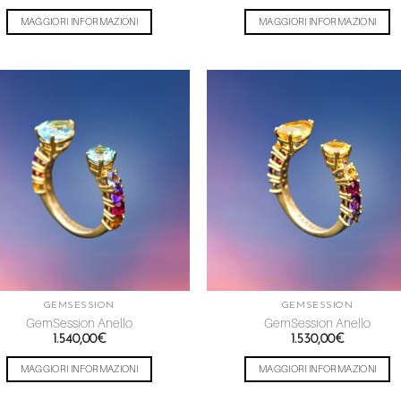
MAGGIORI INFORMAZIONI
MAGGIORI INFORMAZIONI
Aggiungi
Aggiu
alla lista
alla l
dei
dei
desideri
desid
GEMSESSION
GEMSESSION
GemSession Anello
GemSession Anello
1.540,00
€
1.530,00
€
MAGGIORI INFORMAZIONI
MAGGIORI INFORMAZIONI