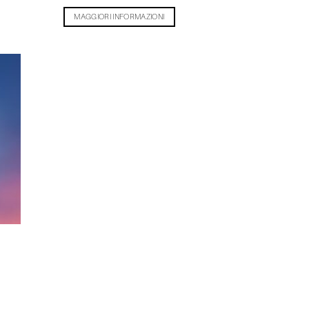
MAGGIORI INFORMAZIONI
ngi
ista
eri