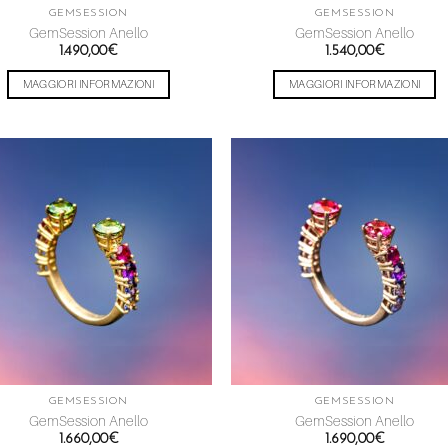
GEMSESSION
GEMSESSION
GemSession Anello
GemSession Anello
1.490,00
€
1.540,00
€
MAGGIORI INFORMAZIONI
MAGGIORI INFORMAZIONI
Aggiungi
Aggiu
alla lista
alla l
dei
dei
desideri
desid
GEMSESSION
GEMSESSION
GemSession Anello
GemSession Anello
1.660,00
€
1.690,00
€