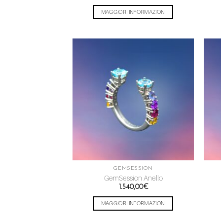
MAGGIORI INFORMAZIONI
Aggiungi
alla lista
dei
desideri
GEMSESSION
GemSession Anello
1.540,00
€
MAGGIORI INFORMAZIONI