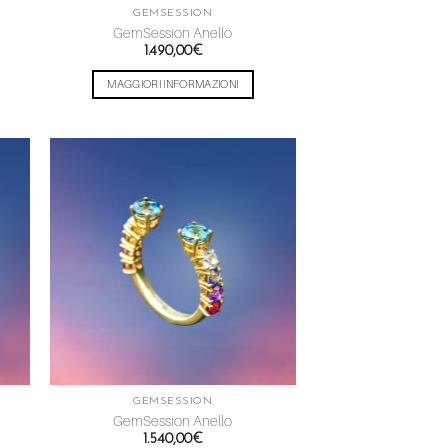
GEMSESSION
GemSession Anello
1.490,00
€
MAGGIORI INFORMAZIONI
ngi
Aggiungi
ista
alla lista
dei
eri
desideri
GEMSESSION
GemSession Anello
1.540,00
€