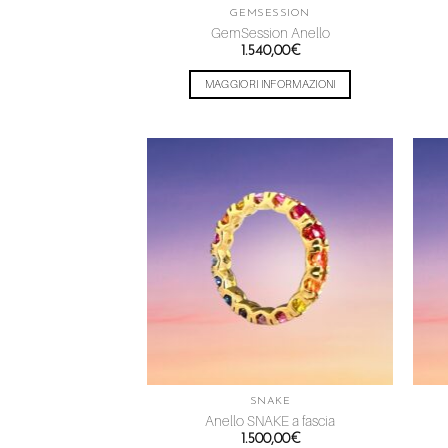
GEMSESSION
GemSession Anello
1.540,00
€
MAGGIORI INFORMAZIONI
Aggiungi
alla lista
dei
desideri
SNAKE
Anello SNAKE a fascia
1.500,00
€