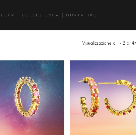
ELLI
COLLEZIONI
CONTATTACI
Visualizzazione di 1-12 di 47 
Aggiungi
Aggiu
alla lista
alla l
dei
dei
desideri
desid