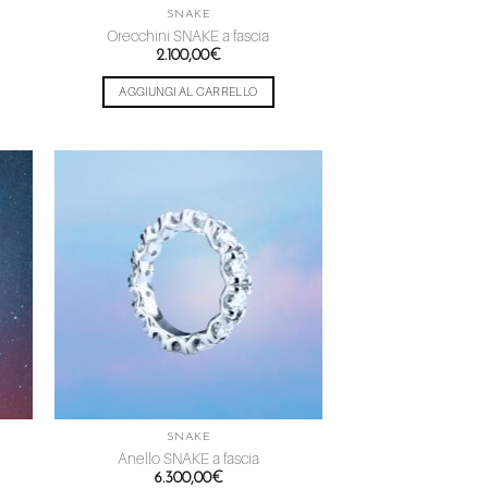
SNAKE
Orecchini SNAKE a fascia
2.100,00
€
AGGIUNGI AL CARRELLO
ngi
Aggiungi
ista
alla lista
dei
eri
desideri
SNAKE
Anello SNAKE a fascia
6.300,00
€