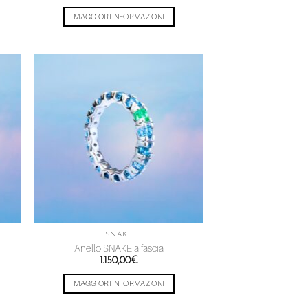
MAGGIORI INFORMAZIONI
ngi
Aggiungi
ista
alla lista
dei
eri
desideri
SNAKE
Anello SNAKE a fascia
1.150,00
€
MAGGIORI INFORMAZIONI