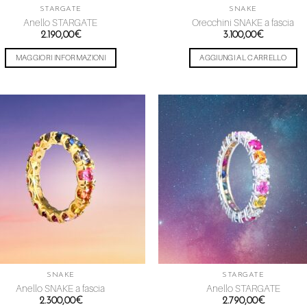
STARGATE
SNAKE
Anello STARGATE
Orecchini SNAKE a fascia
2.190,00
€
3.100,00
€
MAGGIORI INFORMAZIONI
AGGIUNGI AL CARRELLO
Aggiungi
Aggiu
alla lista
alla l
dei
dei
desideri
desid
SNAKE
STARGATE
Anello SNAKE a fascia
Anello STARGATE
2.300,00
€
2.790,00
€