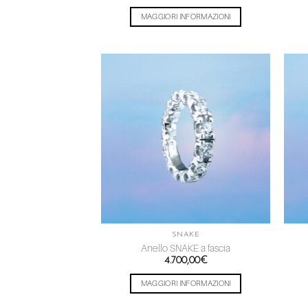
MAGGIORI INFORMAZIONI
Aggiungi
alla lista
dei
desideri
SNAKE
Anello SNAKE a fascia
4.700,00
€
MAGGIORI INFORMAZIONI