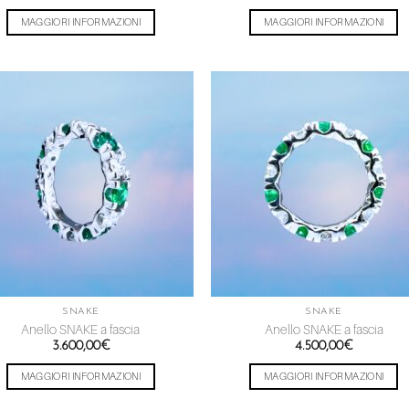
MAGGIORI INFORMAZIONI
MAGGIORI INFORMAZIONI
Aggiungi
Aggiu
alla lista
alla l
dei
dei
desideri
desid
SNAKE
SNAKE
Anello SNAKE a fascia
Anello SNAKE a fascia
3.600,00
€
4.500,00
€
MAGGIORI INFORMAZIONI
MAGGIORI INFORMAZIONI