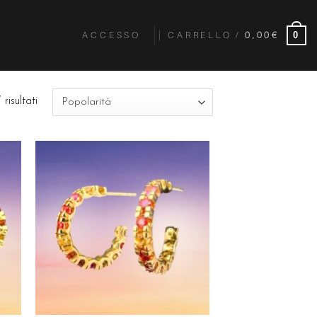
ACCESSO
CARRELLO /
0,00
€
0
risultati
ngi
Aggiungi
ista
alla lista
dei
eri
desideri