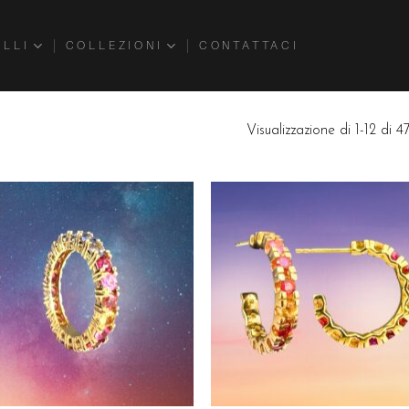
ELLI
COLLEZIONI
CONTATTACI
Visualizzazione di 1-12 di 47 
Aggiungi
Aggiu
alla lista
alla l
dei
dei
desideri
desid