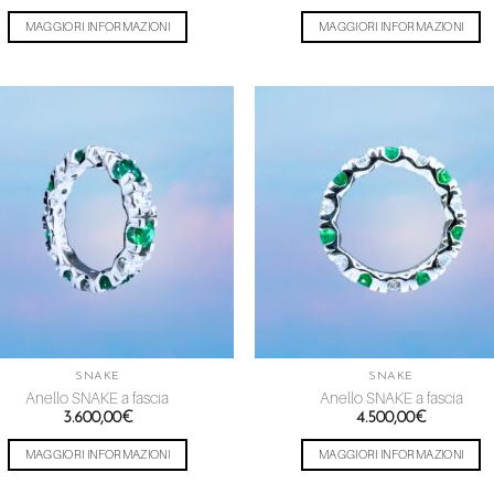
MAGGIORI INFORMAZIONI
MAGGIORI INFORMAZIONI
Aggiungi
Aggiu
alla lista
alla l
dei
dei
desideri
desid
SNAKE
SNAKE
Anello SNAKE a fascia
Anello SNAKE a fascia
3.600,00
€
4.500,00
€
MAGGIORI INFORMAZIONI
MAGGIORI INFORMAZIONI