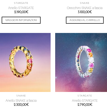
STARGATE
SNAKE
Anello STARGATE
Orecchini SNAKE a fascia
2.190,00
€
3.100,00
€
MAGGIORI INFORMAZIONI
AGGIUNGI AL CARRELLO
Aggiungi
Aggiu
alla lista
alla l
dei
dei
desideri
desid
SNAKE
STARGATE
Anello SNAKE a fascia
Anello STARGATE
2.300,00
€
2.790,00
€