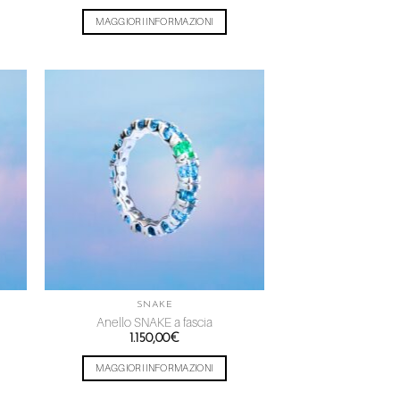
MAGGIORI INFORMAZIONI
ngi
Aggiungi
ista
alla lista
dei
eri
desideri
SNAKE
Anello SNAKE a fascia
1.150,00
€
MAGGIORI INFORMAZIONI