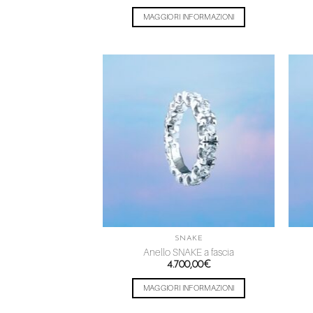
MAGGIORI INFORMAZIONI
Aggiungi
alla lista
dei
desideri
SNAKE
Anello SNAKE a fascia
4.700,00
€
MAGGIORI INFORMAZIONI