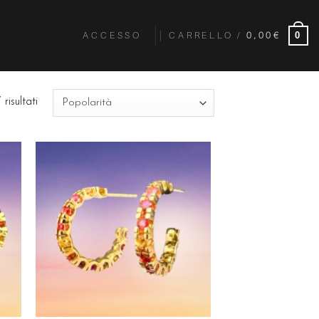
ACCESSO
CARRELLO /
0,00
€
0
risultati
ngi
Aggiungi
ista
alla lista
dei
eri
desideri