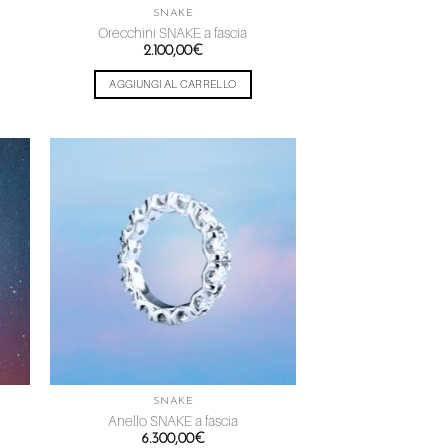
SNAKE
Orecchini SNAKE a fascia
2.100,00
€
AGGIUNGI AL CARRELLO
ngi
Aggiungi
ista
alla lista
dei
eri
desideri
SNAKE
Anello SNAKE a fascia
6.300,00
€