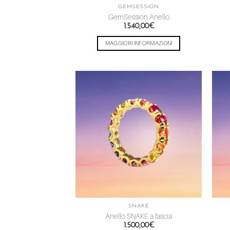
GEMSESSION
GemSession Anello
1.540,00
€
MAGGIORI INFORMAZIONI
Aggiungi
alla lista
dei
desideri
SNAKE
Anello SNAKE a fascia
1.500,00
€